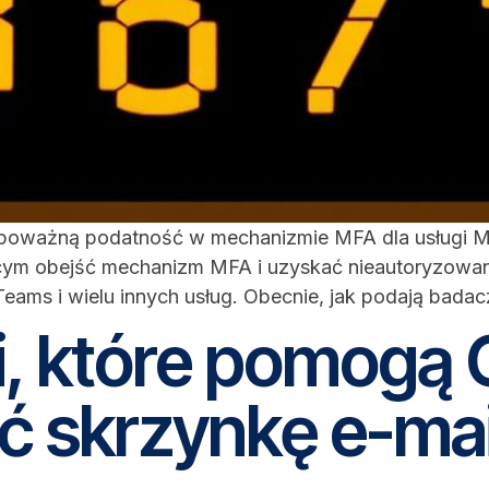
 poważną podatność w mechanizmie MFA dla usługi Mi
ącym obejść mechanizm MFA i uzyskać nieautoryzowan
eams i wielu innych usług. Obecnie, jak podają bada
, które pomogą 
ć skrzynkę e-mai