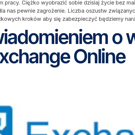
m pracy. Ciężko wyobrazić sobie dzisiaj życie bez m
dla nas pewnie zagrożenie. Liczba oszustw związanych
atkowych kroków aby się zabezpieczyć będziemy naraż
wiadomieniem o 
Exchange Online