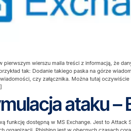
w pierwszym wierszu maila treści z informacją, że da
rzykład tak: Dodanie takiego paska na górze wiado
i wiadomości, czy załącznika. Można tutaj oczywiście
]
ymulacja ataku –
 funkcję dostępną w MS Exchange. Jest to Attack Si
h organizacji. Phishing jest w obecnych czasach co