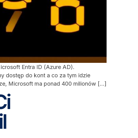
crosoft Entra ID (Azure AD).
y dostęp do kont a co za tym idzie
cze, Microsoft ma ponad 400 milionów […]
Ci
l