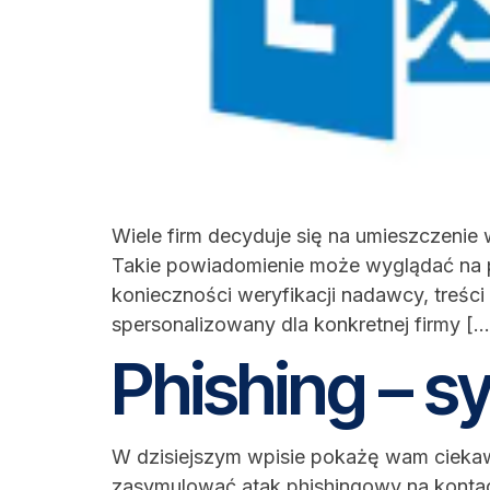
Wiele firm decyduje się na umieszczenie 
Takie powiadomienie może wyglądać na p
konieczności weryfikacji nadawcy, treśc
spersonalizowany dla konkretnej firmy […
Phishing – s
W dzisiejszym wpisie pokażę wam ciekawą
zasymulować atak phishingowy na kontac