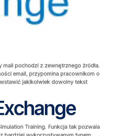
ny mail pochodzi z zewnętrznego źródła.
mości email, przypomina pracownikom o
 wstawić jakikolwiek dowolny tekst
 Exchange
mulation Training. Funkcja tak pozwala
raz bardziej wykorzystywanym typem