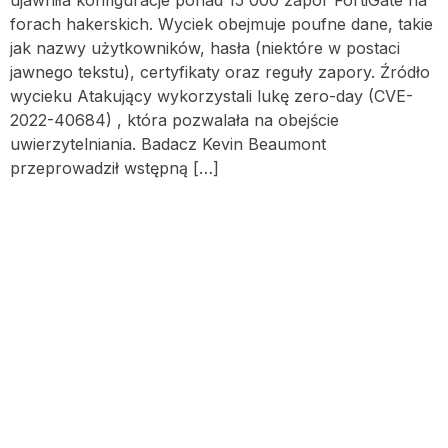
ujawniła konfiguracje ponad 15 000 zapór FortiGate na
forach hakerskich. Wyciek obejmuje poufne dane, takie
jak nazwy użytkowników, hasła (niektóre w postaci
jawnego tekstu), certyfikaty oraz reguły zapory. Źródło
wycieku Atakujący wykorzystali lukę zero-day (CVE-
2022-40684) , która pozwalała na obejście
uwierzytelniania. Badacz Kevin Beaumont
przeprowadził wstępną […]