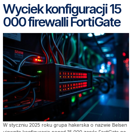
Wyciek konfiguracji 15
000 firewalli FortiGate
W styczniu 2025 roku grupa hakerska o nazwie Belsen