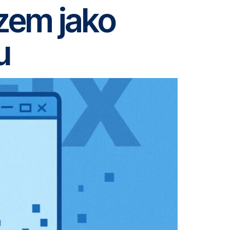
azem jako
u