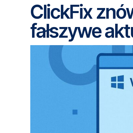
ClickFix znó
fałszywe akt