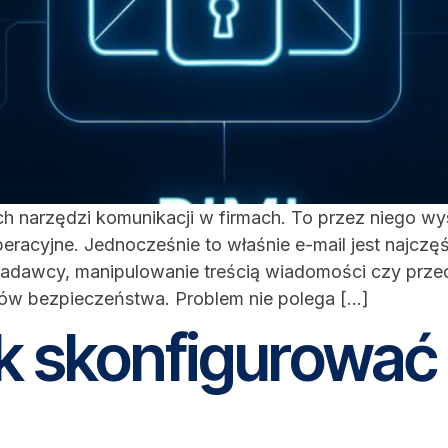
h narzędzi komunikacji w firmach. To przez niego wysy
operacyjne. Jednocześnie to właśnie e-mail jest najc
adawcy, manipulowanie treścią wiadomości czy prze
ów bezpieczeństwa. Problem nie polega […]
jak skonfigurować