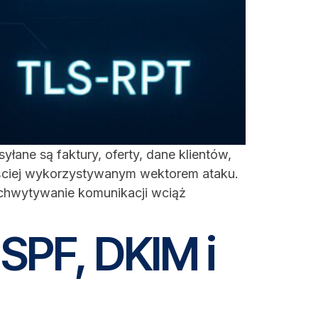
łane są faktury, oferty, dane klientów,
zęściej wykorzystywanym wektorem ataku.
chwytywanie komunikacji wciąż
 SPF, DKIM i