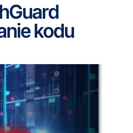
chGuard
anie kodu