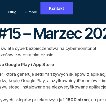
Kontakt
Usługi
O mnie
#15 – Marzec 20
zeńswie w ostatnim czasie.
ce Google Play i App Store
er
, która generuje setki fałszywych sklepów z aplik
zą kopię Google Play, a użytkownicy iPhone’ów – im
czywistości instalowane są niezweryfikowane aplikacj
łszywych sklepów przekroczyła już
1500 stron
, co pok