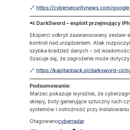
🔗
https://cybersecuritynews.com/google-
📲
DarkSword – exploit przejmujący iPh
Eksperci odkryli zaawansowany zestaw 
kontroli nad urządzeniem. Atak rozpoczy
szybka kradzież danych – od wiadomości 
Szacuje się, że zagrożenie może dotycz
🔗
https://kapitanhack.pl/darksword-cic
Podsumowanie:
Marzec pokazuje wyraźnie, że cyberzagr
sklepy, boty generujące sztuczny ruch cz
systemów i ostrożność przy instalowaniu a
Otagowano
cyberradar