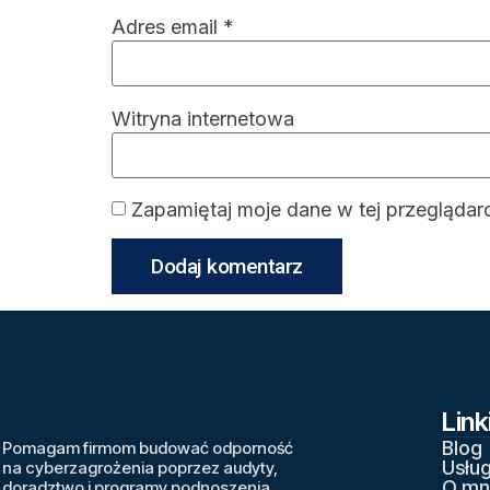
Adres email
*
Witryna internetowa
Zapamiętaj moje dane w tej przeglądar
Link
Blog
Pomagam firmom budować odporność
Usług
na cyberzagrożenia poprzez audyty,
O mn
doradztwo i programy podnoszenia