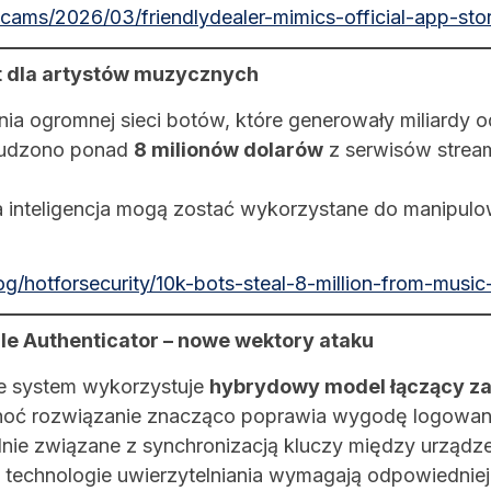
cams/2026/03/friendlydealer-mimics-official-app-st
at dla artystów muzycznych
enia ogromnej sieci botów, które generowały miliardy
łudzono ponad
8 milionów dolarów
z serwisów stream
na inteligencja mogą zostać wykorzystane do manipul
/hotforsecurity/10k-bots-steal-8-million-from-music-
le Authenticator – nowe wektory ataku
że system wykorzystuje
hybrydowy model łączący za
hoć rozwiązanie znacząco poprawia wygodę logowani
lnie związane z synchronizacją kluczy między urządze
technologie uwierzytelniania wymagają odpowiedniej 