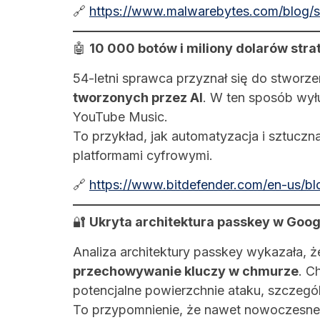
🔗
https://www.malwarebytes.com/blog/s
🤖
10 000 botów i miliony dolarów str
54-letni sprawca przyznał się do stworz
tworzonych przez AI
. W ten sposób wy
YouTube Music.
To przykład, jak automatyzacja i sztucz
platformami cyfrowymi.
🔗
https://www.bitdefender.com/en-us/blog
🔐
Ukryta architektura passkey w Goog
Analiza architektury passkey wykazała, 
przechowywanie kluczy w chmurze
. C
potencjalne powierzchnie ataku, szczegó
To przypomnienie, że nawet nowoczesne 