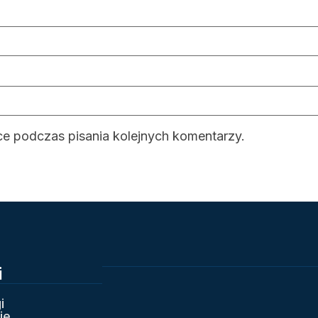
ce podczas pisania kolejnych komentarzy.
i
i
ie