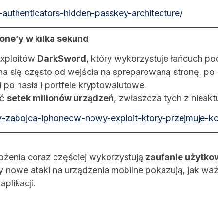
authenticators-hidden-passkey-architecture/
one’y w kilka sekund
exploitów
DarkSword
, który wykorzystuje łańcuch po
na się często od wejścia na spreparowaną stronę, po 
po hasła i portfele kryptowalutowe.
yć
setek milionów urządzeń
, zwłaszcza tych z nieak
hy-zabojca-iphoneow-nowy-exploit-ktory-przejmuje-k
ożenia coraz częściej wykorzystują
zaufanie użytko
y nowe ataki na urządzenia mobilne pokazują, jak waż
plikacji.