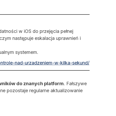
datności w iOS do przejęcia pełnej
czym następuje eskalacja uprawnień i
tualnym systemem.
ontrole-nad-urzadzeniem-w-kilka-sekund/
wników do znanych platform
. Fałszywe
ne pozostaje regularne aktualizowanie