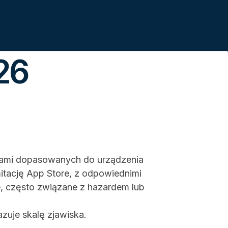
26
acjami dopasowanych do urządzenia
itację App Store, z odpowiednimi
e, często związane z hazardem lub
azuje skalę zjawiska.