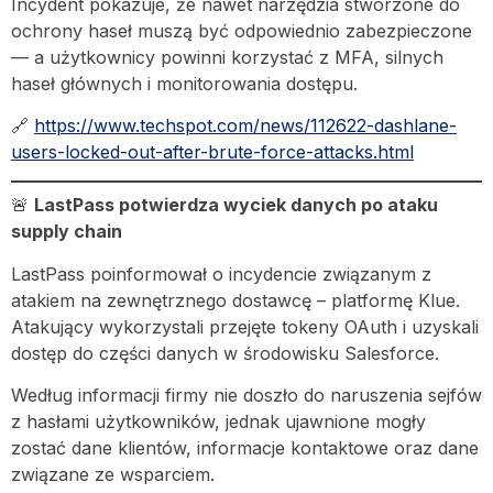
Incydent pokazuje, że nawet narzędzia stworzone do
ochrony haseł muszą być odpowiednio zabezpieczone
— a użytkownicy powinni korzystać z MFA, silnych
haseł głównych i monitorowania dostępu.
🔗
https://www.techspot.com/news/112622-dashlane-
users-locked-out-after-brute-force-attacks.html
🚨
LastPass potwierdza wyciek danych po ataku
supply chain
LastPass poinformował o incydencie związanym z
atakiem na zewnętrznego dostawcę – platformę Klue.
Atakujący wykorzystali przejęte tokeny OAuth i uzyskali
dostęp do części danych w środowisku Salesforce.
Według informacji firmy nie doszło do naruszenia sejfów
z hasłami użytkowników, jednak ujawnione mogły
zostać dane klientów, informacje kontaktowe oraz dane
związane ze wsparciem.