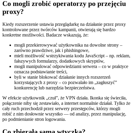
Co mogli zrobić operatorzy po przejęciu
proxy?
Kiedy rozszerzenie ustawia przeglądarkę na działanie przez proxy
kontrolowane przez twórców kampanii, otwierają się bardzo
konkretne możliwości. Badacze wskazują, że:
mogli przekierowywać użytkownika na dowolne strony –
zarówno prawdziwe, jak i phishingowe,
mieli możliwość wstrzykiwania kodu JavaScript – np. reklam,
fałszywych formularzy, dodatkowych skryptów,
mogli manipulować odpowiedziami serwera – co w praktyce
oznacza podstawianie treści,
byli w stanie blokować działanie innych rozszerzeń
korzystających z proxy – co pozwalało im „zagłuszyć”
konkurencję lub narzędzia bezpieczeństwa.
W efekcie użytkownik „czuł”, że VPN działa. Ikonka się świeciła,
połączenie niby się zestawiało, a internet normalnie działał. Tylko że
cały ruch przechodził przez serwery przestępców, którzy mogli
robić z nim dosłownie wszystko — od analizy, przez manipulację,
po podmienianie stron logowania.
Co zbierała sama wtyczka?