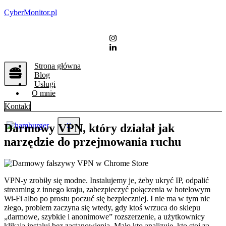
CyberMonitor.pl
Strona główna
Blog
Usługi
O mnie
Kontakt
Darmowy VPN, który działał jak
X
narzędzie do przejmowania ruchu
VPN-y zrobiły się modne. Instalujemy je, żeby ukryć IP, odpalić
streaming z innego kraju, zabezpieczyć połączenia w hotelowym
Wi-Fi albo po prostu poczuć się bezpieczniej. I nie ma w tym nic
złego, problem zaczyna się wtedy, gdy ktoś wrzuca do sklepu
„darmowe, szybkie i anonimowe” rozszerzenie, a użytkownicy
klikają instaluj bez zastanowienia. Mało kto analizuje, kto stoi za