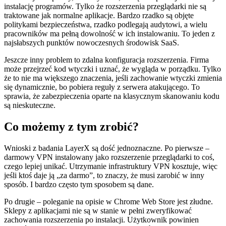
instalację programów. Tylko że rozszerzenia przeglądarki nie są
traktowane jak normalne aplikacje. Bardzo rzadko są objęte
politykami bezpieczeństwa, rzadko podlegają audytowi, a wielu
pracowników ma pełną dowolność w ich instalowaniu. To jeden z
najsłabszych punktów nowoczesnych środowisk SaaS.
Jeszcze inny problem to zdalna konfiguracja rozszerzenia. Firma
może przejrzeć kod wtyczki i uznać, że wygląda w porządku. Tylko
że to nie ma większego znaczenia, jeśli zachowanie wtyczki zmienia
się dynamicznie, bo pobiera reguły z serwera atakującego. To
sprawia, że zabezpieczenia oparte na klasycznym skanowaniu kodu
są nieskuteczne.
Co możemy z tym zrobić?
Wnioski z badania LayerX są dość jednoznaczne. Po pierwsze –
darmowy VPN instalowany jako rozszerzenie przeglądarki to coś,
czego lepiej unikać. Utrzymanie infrastruktury VPN kosztuje, więc
jeśli ktoś daje ją „za darmo”, to znaczy, że musi zarobić w inny
sposób. I bardzo często tym sposobem są dane.
Po drugie – poleganie na opisie w Chrome Web Store jest złudne.
Sklepy z aplikacjami nie są w stanie w pełni zweryfikować
zachowania rozszerzenia po instalacji. Użytkownik powinien