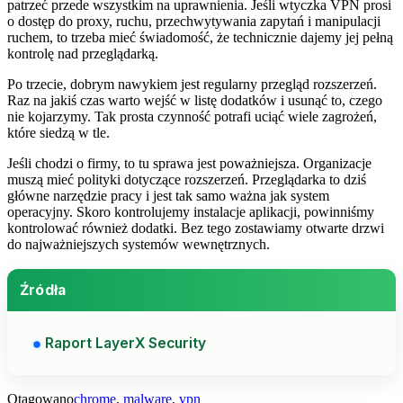
patrzeć przede wszystkim na uprawnienia. Jeśli wtyczka VPN prosi
o dostęp do proxy, ruchu, przechwytywania zapytań i manipulacji
ruchem, to trzeba mieć świadomość, że technicznie dajemy jej pełną
kontrolę nad przeglądarką.
Po trzecie, dobrym nawykiem jest regularny przegląd rozszerzeń.
Raz na jakiś czas warto wejść w listę dodatków i usunąć to, czego
nie kojarzymy. Tak prosta czynność potrafi uciąć wiele zagrożeń,
które siedzą w tle.
Jeśli chodzi o firmy, to tu sprawa jest poważniejsza. Organizacje
muszą mieć polityki dotyczące rozszerzeń. Przeglądarka to dziś
główne narzędzie pracy i jest tak samo ważna jak system
operacyjny. Skoro kontrolujemy instalacje aplikacji, powinniśmy
kontrolować również dodatki. Bez tego zostawiamy otwarte drzwi
do najważniejszych systemów wewnętrznych.
Źródła
Raport LayerX Security
Otagowano
chrome
,
malware
,
vpn