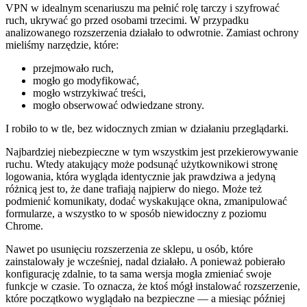
VPN w idealnym scenariuszu ma pełnić rolę tarczy i szyfrować
ruch, ukrywać go przed osobami trzecimi. W przypadku
analizowanego rozszerzenia działało to odwrotnie. Zamiast ochrony
mieliśmy narzędzie, które:
przejmowało ruch,
mogło go modyfikować,
mogło wstrzykiwać treści,
mogło obserwować odwiedzane strony.
I robiło to w tle, bez widocznych zmian w działaniu przeglądarki.
Najbardziej niebezpieczne w tym wszystkim jest przekierowywanie
ruchu. Wtedy atakujący może podsunąć użytkownikowi stronę
logowania, która wygląda identycznie jak prawdziwa a jedyną
różnicą jest to, że dane trafiają najpierw do niego. Może też
podmienić komunikaty, dodać wyskakujące okna, zmanipulować
formularze, a wszystko to w sposób niewidoczny z poziomu
Chrome.
Nawet po usunięciu rozszerzenia ze sklepu, u osób, które
zainstalowały je wcześniej, nadal działało. A ponieważ pobierało
konfigurację zdalnie, to ta sama wersja mogła zmieniać swoje
funkcje w czasie. To oznacza, że ktoś mógł instalować rozszerzenie,
które początkowo wyglądało na bezpieczne — a miesiąc później