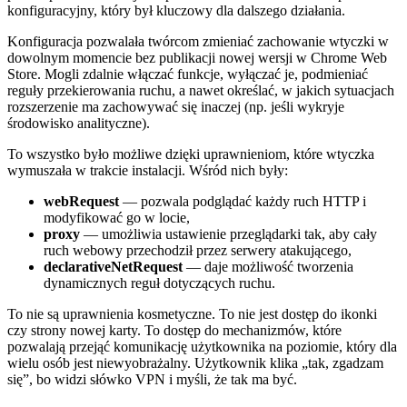
konfiguracyjny, który był kluczowy dla dalszego działania.
Konfiguracja pozwalała twórcom zmieniać zachowanie wtyczki w
dowolnym momencie bez publikacji nowej wersji w Chrome Web
Store. Mogli zdalnie włączać funkcje, wyłączać je, podmieniać
reguły przekierowania ruchu, a nawet określać, w jakich sytuacjach
rozszerzenie ma zachowywać się inaczej (np. jeśli wykryje
środowisko analityczne).
To wszystko było możliwe dzięki uprawnieniom, które wtyczka
wymuszała w trakcie instalacji. Wśród nich były:
webRequest
— pozwala podglądać każdy ruch HTTP i
modyfikować go w locie,
proxy
— umożliwia ustawienie przeglądarki tak, aby cały
ruch webowy przechodził przez serwery atakującego,
declarativeNetRequest
— daje możliwość tworzenia
dynamicznych reguł dotyczących ruchu.
To nie są uprawnienia kosmetyczne. To nie jest dostęp do ikonki
czy strony nowej karty. To dostęp do mechanizmów, które
pozwalają przejąć komunikację użytkownika na poziomie, który dla
wielu osób jest niewyobrażalny. Użytkownik klika „tak, zgadzam
się”, bo widzi słówko VPN i myśli, że tak ma być.