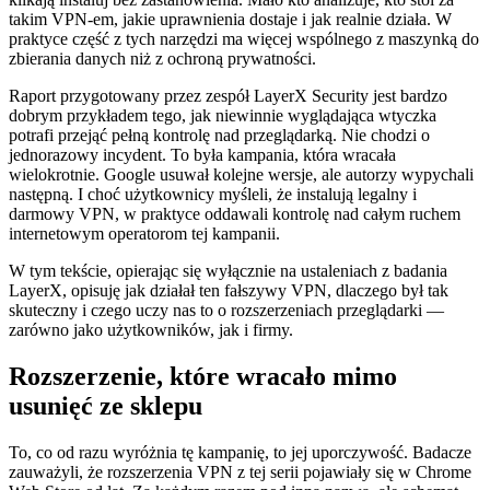
takim VPN-em, jakie uprawnienia dostaje i jak realnie działa. W
praktyce część z tych narzędzi ma więcej wspólnego z maszynką do
zbierania danych niż z ochroną prywatności.
Raport przygotowany przez zespół LayerX Security jest bardzo
dobrym przykładem tego, jak niewinnie wyglądająca wtyczka
potrafi przejąć pełną kontrolę nad przeglądarką. Nie chodzi o
jednorazowy incydent. To była kampania, która wracała
wielokrotnie. Google usuwał kolejne wersje, ale autorzy wypychali
następną. I choć użytkownicy myśleli, że instalują legalny i
darmowy VPN, w praktyce oddawali kontrolę nad całym ruchem
internetowym operatorom tej kampanii.
W tym tekście, opierając się wyłącznie na ustaleniach z badania
LayerX, opisuję jak działał ten fałszywy VPN, dlaczego był tak
skuteczny i czego uczy nas to o rozszerzeniach przeglądarki —
zarówno jako użytkowników, jak i firmy.
Rozszerzenie, które wracało mimo
usunięć ze sklepu
To, co od razu wyróżnia tę kampanię, to jej uporczywość. Badacze
zauważyli, że rozszerzenia VPN z tej serii pojawiały się w Chrome