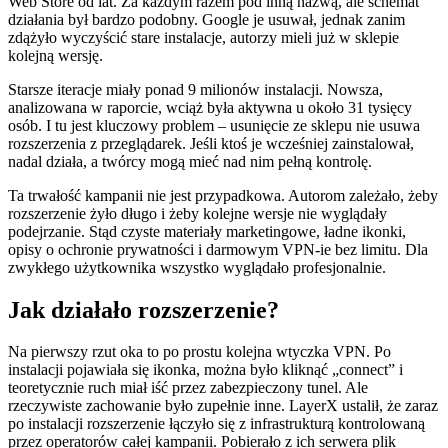
Web Store od lat. Za każdym razem pod inną nazwą, ale schemat
działania był bardzo podobny. Google je usuwał, jednak zanim
zdążyło wyczyścić stare instalacje, autorzy mieli już w sklepie
kolejną wersję.
Starsze iteracje miały ponad 9 milionów instalacji. Nowsza,
analizowana w raporcie, wciąż była aktywna u około 31 tysięcy
osób. I tu jest kluczowy problem – usunięcie ze sklepu nie usuwa
rozszerzenia z przeglądarek. Jeśli ktoś je wcześniej zainstalował,
nadal działa, a twórcy mogą mieć nad nim pełną kontrolę.
Ta trwałość kampanii nie jest przypadkowa. Autorom zależało, żeby
rozszerzenie żyło długo i żeby kolejne wersje nie wyglądały
podejrzanie. Stąd czyste materiały marketingowe, ładne ikonki,
opisy o ochronie prywatności i darmowym VPN-ie bez limitu. Dla
zwykłego użytkownika wszystko wyglądało profesjonalnie.
Jak działało rozszerzenie?
Na pierwszy rzut oka to po prostu kolejna wtyczka VPN. Po
instalacji pojawiała się ikonka, można było kliknąć „connect” i
teoretycznie ruch miał iść przez zabezpieczony tunel. Ale
rzeczywiste zachowanie było zupełnie inne. LayerX ustalił, że zaraz
po instalacji rozszerzenie łączyło się z infrastrukturą kontrolowaną
przez operatorów całej kampanii. Pobierało z ich serwera plik