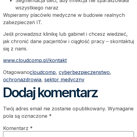
Segmentacja sieci, aby infekcja nie sparaliżowała
wszystkiego naraz
Wspieramy placówki medyczne w budowie realnych
zabezpieczeń IT.
Jeśli prowadzisz klinikę lub gabinet i chcesz wiedzieć,
jak chronić dane pacjentów i ciągłość pracy – skontaktuj
się z nami.
www.cloudcomp.pl/kontakt
Otagowano
cloudcomp
,
cyberbezpieczenstwo
,
ochronazdrowia
,
sektor medyczny
Dodaj komentarz
Twój adres email nie zostanie opublikowany.
Wymagane
pola są oznaczone
*
Komentarz
*