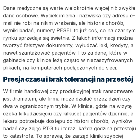
Dane medyczne są warte wielokrotnie więcej niż zwykłe
dane osobowe. Wyciek imienia i nazwiska czy adresu e-
mail nie robi na nikim wrażenia, ale historia chorób,
wyniki badań, numery PESEL to już coś, co na czarnym
rynku sprzedaje się świetnie. Z takich informacji można
tworzyć fałszywe dokumenty, wyłudzać leki, kredyty, a
nawet szantażować pacjentów. I to za dane, które w
gabinecie czy klinice leżą często w niezaszyfrowanych
plikach, na komputerach podłączonych do sieci.
Presja czasu i brak tolerancji na przestój
W firmie handlowej czy produkcyjnej atak ransomware
jest dramatem, ale firma może działać przez dzień czy
dwa w ograniczonym trybie. W klinice, gdzie na wizytę
czeka kilkudziesięciu czy kilkuset pacjentów dziennie, a
lekarz potrzebuje dostępu do historii chorób, wyników
badań czy zdjęć RTG tu i teraz, każda godzina przestoju
to katastrofa. To sprawia, że zarząd kliniki szybciej