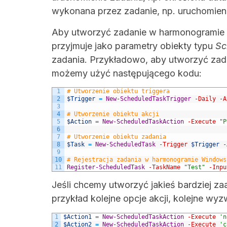
wykonana przez zadanie, np. uruchomien
Aby utworzyć zadanie w harmonogramie
przyjmuje jako parametry obiekty typu
Sc
zadania. Przykładowo, aby utworzyć zadan
możemy użyć następującego kodu:
1
# Utworzenie obiektu triggera
2
$Trigger
=
New-ScheduledTaskTrigger
-Daily
-A
3
4
# Utworzenie obiektu akcji
5
$Action
=
New-ScheduledTaskAction
-Execute
"P
6
7
# Utworzenie obiektu zadania
8
$Task
=
New-ScheduledTask
-Trigger
$Trigger
-
9
10
# Rejestracja zadania w harmonogramie Windows
11
Register-ScheduledTask
-TaskName
"Test"
-Inpu
Jeśli chcemy utworzyć jakieś bardziej 
przykład kolejne opcje akcji, kolejne wy
1
$Action1
=
New-ScheduledTaskAction
-Execute
'n
2
$Action2
=
New-ScheduledTaskAction
-Execute
'c