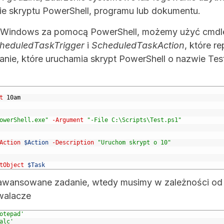
ie skryptu PowerShell, programu lub dokumentu.
 Windows za pomocą PowerShell, możemy użyć cmdl
heduledTaskTrigger
i
ScheduledTaskAction
, które r
ie, które uruchamia skrypt PowerShell o nazwie Test
t
10am
owerShell.exe"
-Argument
"-File C:\Scripts\Test.ps1"
Action
$Action
-Description
"Uruchom skrypt o 10"
tObject
$Task
zaawansowane zadanie, wtedy musimy w zależności od
zwalacze
otepad'
alc'