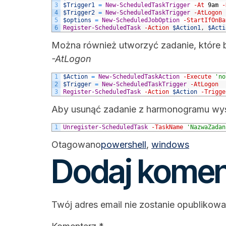
3
$Trigger1
=
New-ScheduledTaskTrigger
-At
9am
-
4
$Trigger2
=
New-ScheduledTaskTrigger
-AtLogon
5
$options
=
New-ScheduledJobOption
-StartIfOnBa
6
Register-ScheduledTask
-Action
$Action1
,
$Acti
Można również utworzyć zadanie, które 
-AtLogon
1
$Action
=
New-ScheduledTaskAction
-Execute
'no
2
$Trigger
=
New-ScheduledTaskTrigger
-AtLogon
3
Register-ScheduledTask
-Action
$Action
-Trigge
Aby usunąć zadanie z harmonogramu wys
1
Unregister-ScheduledTask
-TaskName
'NazwaZadan
Otagowano
powershell
,
windows
Dodaj komen
Twój adres email nie zostanie opublikowa