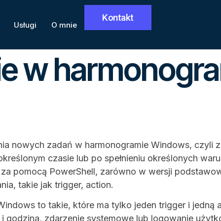
Kontakt
Usługi
O mnie
e w harmonogra
zenia nowych zadań w harmonogramie Windows, czyli
reślonym czasie lub po spełnieniu określonych waru
a pomocą PowerShell, zarówno w wersji podstawowej,
a, takie jak trigger, action.
ows to takie, które ma tylko jeden trigger i jedną a
a i godzina, zdarzenie systemowe lub logowanie użytk