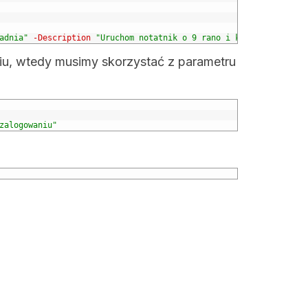
adnia"
-Description
"Uruchom notatnik o 9 rano i kalkulator po z
iu, wtedy musimy skorzystać z parametru
zalogowaniu"