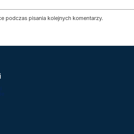
ce podczas pisania kolejnych komentarzy.
i
i
ie