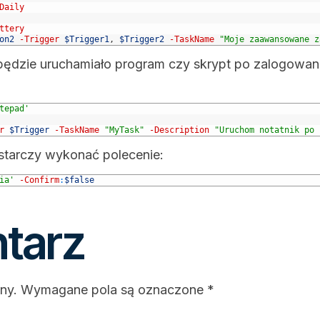
Daily
ttery
on2
-Trigger
$Trigger1
,
$Trigger2
-TaskName
"Moje zaawansowane z
będzie uruchamiało program czy skrypt po zalogowan
tepad'
r
$Trigger
-TaskName
"MyTask"
-Description
"Uruchom notatnik po 
tarczy wykonać polecenie:
ia'
-Confirm
:
$false
tarz
ny.
Wymagane pola są oznaczone
*