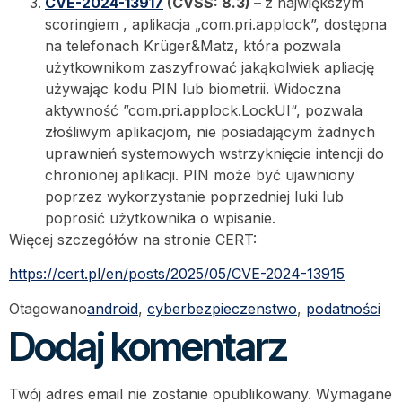
CVE-2024-13917
(CVSS: 8.3) –
z największym
scoringiem , aplikacja „com.pri.applock”, dostępna
na telefonach Krüger&Matz, która pozwala
użytkownikom zaszyfrować jakąkolwiek apliację
używając kodu PIN lub biometrii. Widoczna
aktywność ”com.pri.applock.LockUI“, pozwala
złośliwym aplikacjom, nie posiadającym żadnych
uprawnień systemowych wstrzyknięcie intencji do
chronionej aplikacji. PIN może być ujawniony
poprzez wykorzystanie poprzedniej luki lub
poprosić użytkownika o wpisanie.
Więcej szczegółów na stronie CERT:
https://cert.pl/en/posts/2025/05/CVE-2024-13915
Otagowano
android
,
cyberbezpieczenstwo
,
podatności
Dodaj komentarz
Twój adres email nie zostanie opublikowany.
Wymagane