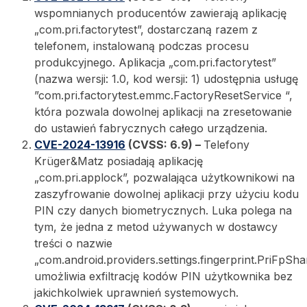
wspomnianych producentów zawierają aplikację
„com.pri.factorytest”, dostarczaną razem z
telefonem, instalowaną podczas procesu
produkcyjnego. Aplikacja „com.pri.factorytest”
(nazwa wersji: 1.0, kod wersji: 1) udostępnia usługę
”com.pri.factorytest.emmc.FactoryResetService “,
która pozwala dowolnej aplikacji na zresetowanie
do ustawień fabrycznych całego urządzenia.
CVE-2024-13916
(CVSS: 6.9) –
Telefony
Krüger&Matz posiadają aplikację
„com.pri.applock”, pozwalająca użytkownikowi na
zaszyfrowanie dowolnej aplikacji przy użyciu kodu
PIN czy danych biometrycznych. Luka polega na
tym, że jedna z metod używanych w dostawcy
treści o nazwie
„com.android.providers.settings.fingerprint.PriFpSha
umożliwia exfiltrację kodów PIN użytkownika bez
jakichkolwiek uprawnień systemowych.