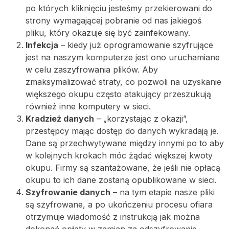
po których kliknięciu jesteśmy przekierowani do
strony wymagającej pobranie od nas jakiegoś
pliku, który okazuje się być zainfekowany.
Infekcja
– kiedy już oprogramowanie szyfrujące
jest na naszym komputerze jest ono uruchamiane
w celu zaszyfrowania plików. Aby
zmaksymalizować straty, co pozwoli na uzyskanie
większego okupu często atakujący przeszukują
również inne komputery w sieci.
Kradzież danych
– „korzystając z okazji”,
przestępcy mając dostęp do danych wykradają je.
Dane są przechwytywane między innymi po to aby
w kolejnych krokach móc żądać większej kwoty
okupu. Firmy są szantażowane, że jeśli nie opłacą
okupu to ich dane zostaną opublikowane w sieci.
Szyfrowanie danych
– na tym etapie nasze pliki
są szyfrowane, a po ukończeniu procesu ofiara
otrzymuje wiadomość z instrukcją jak można
dokonać opłaty w zamian za odszyfrowanie