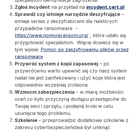
Zgłoś incydent
na przykład na
incydent.cert.pl
Sprawdź czy istnieje narzędzie deszyfrujące
–
istnieje serwis z deszyfratorami dla niektórych
przypadków ransomware –
https://www.nomoreransom.org/
, które udało się
przygotować specjalistom. Więcej dowiesz się w
tym wpisie:
Pomoc po zaszyfrowaniu plików przez
ransomware
Przywróć system z kopii zapasowej
– po
przywróceniu warto upewnić się czy nasz system
nadal nie jest zainfekowany i użyć kopii która jest
odpowiednio wcześniej zrobiona.
Wzmocni zabezpieczenia
– w miarę możliwości
oceń co było przyczyną dostępu przestępców do
Twojej sieci i sprzętu, i podejmij kroki w celu
usunięcia tego problemu.
Szkolenie
– przeprowadzić dodatkowe szkolenie z
zakresu cyberbezpieczeństwa był uniknąć