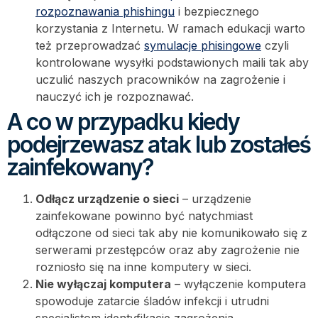
rozpoznawania phishingu
i bezpiecznego
korzystania z Internetu. W ramach edukacji warto
też przeprowadzać
symulacje phisingowe
czyli
kontrolowane wysyłki podstawionych maili tak aby
uczulić naszych pracowników na zagrożenie i
nauczyć ich je rozpoznawać.
A co w przypadku kiedy
podejrzewasz atak lub zostałeś
zainfekowany?
Odłącz urządzenie o sieci
– urządzenie
zainfekowane powinno być natychmiast
odłączone od sieci tak aby nie komunikowało się z
serwerami przestępców oraz aby zagrożenie nie
rozniosło się na inne komputery w sieci.
Nie wyłączaj komputera
– wyłączenie komputera
spowoduje zatarcie śladów infekcji i utrudni
specjalistom identyfikacje zagrożenia.