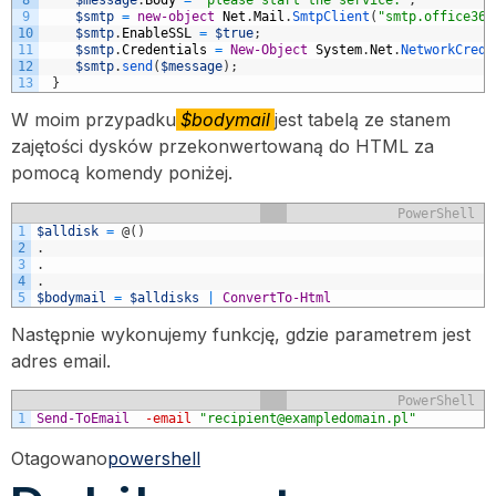
8
$message
.
Body
=
"please start the service."
;
9
$smtp
=
new-object
Net
.
Mail
.
SmtpClient
(
"smtp.office365
10
$smtp
.
EnableSSL
=
$true
;
11
$smtp
.
Credentials
=
New-Object
System
.
Net
.
NetworkCrede
12
$smtp
.
send
(
$message
)
;
13
}
W moim przypadku
$bodymail
jest tabelą ze stanem
zajętości dysków przekonwertowaną do HTML za
pomocą komendy poniżej.
PowerShell
1
$alldisk
=
@
(
)
2
.
3
.
4
.
5
$bodymail
=
$alldisks
|
ConvertTo-Html
Następnie wykonujemy funkcję, gdzie parametrem jest
adres email.
PowerShell
1
Send-ToEmail
-email
"recipient@exampledomain.pl"
Otagowano
powershell