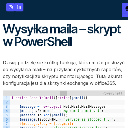
Wysyłka maila – skrypt
w PowerShell
Dzisiaj podzielę się krótką funkcją, która może posłużyć
do wysyłania maili – na przykład cyklicznych raportów,
czy notyfikacji ze skryptu monitorującego. Tutaj akurat
konfiguracja jest dla skrzynki exchange w office365.
PowerShell
1
function
Send-ToEmail
(
[
string
]
$email
)
{
2
3
$message
=
new-object
Net
.
Mail
.
MailMessage
;
4
$message
.
From
=
"sender@exampledomain.pl"
;
5
$message
.
To
.
Add
(
$email
)
;
6
$message
.
IsBodyHTML
=
"Service is stopped ! . "
;
7
#$message.Body = $bodymail;