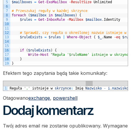
5
$mailboxes
=
Get-ExoMailbox
-ResultSize
Unlimited
6
7
# Przeszukaj reguły w każdej skrzynce
8
foreach
(
$mailbox
in
$mailboxes
)
{
9
$rules
=
Get-InboxRule
-Mailbox
$mailbox
.
Identity
10
11
12
# Sprawdź, czy reguła o określonej nazwie istnieje w s
13
$ruleExists
=
$rules
|
Where-Object
{
$_
.
Name
-eq
$rul
14
15
16
if
(
$ruleExists
)
{
17
Write-Host
"Reguła '$ruleName' istnieje w skrzynce
18
}
19
}
Efektem tego zapytania będą takie komunikaty:
1
Regu
ł
a
'.'
istnieje
w
skrzynce
:
Imi
ę
Nazwisko
-
i
.
nazwisko
@
Otagowano
exchange
,
powershell
Dodaj komentarz
Twój adres email nie zostanie opublikowany.
Wymagane