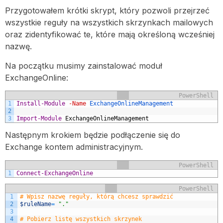
Przygotowałem krótki skrypt, który pozwoli przejrzeć
wszystkie reguły na wszystkich skrzynkach mailowych
oraz zidentyfikować te, które mają określoną wcześniej
nazwę.
Na początku musimy zainstalować moduł
ExchangeOnline:
PowerShell
1
Install-Module
-Name
ExchangeOnlineManagement 
2
3
Import-Module
ExchangeOnlineManagement
Następnym krokiem będzie podłączenie się do
Exchange kontem administracyjnym.
PowerShell
1
Connect-ExchangeOnline
PowerShell
1
# Wpisz nazwę reguły, którą chcesz sprawdzić
2
$ruleName
=
"."
3
4
# Pobierz listę wszystkich skrzynek